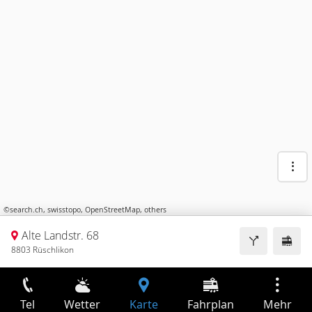
©
search.ch
,
swisstopo
,
OpenStreetMap
,
others
Alte Landstr. 68
8803 Rüschlikon
Tel
Wetter
Karte
Fahrplan
Mehr