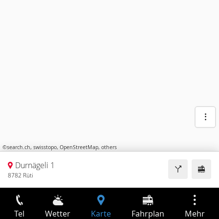
©
search.ch
,
swisstopo
,
OpenStreetMap
,
others
Durnägeli 1
8782 Rüti
Tel
Wetter
Karte
Fahrplan
Mehr