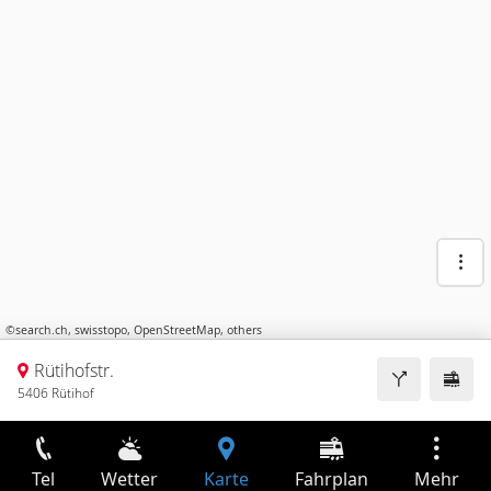
©
search.ch
,
swisstopo
,
OpenStreetMap
,
others
Rütihofstr.
5406 Rütihof
Tel
Wetter
Karte
Fahrplan
Mehr