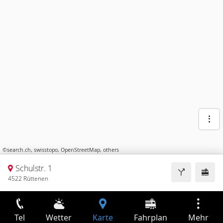
©
search.ch
,
swisstopo
,
OpenStreetMap
,
others
Schulstr. 1
4522 Rüttenen
Tel
Wetter
Karte
Fahrplan
Mehr