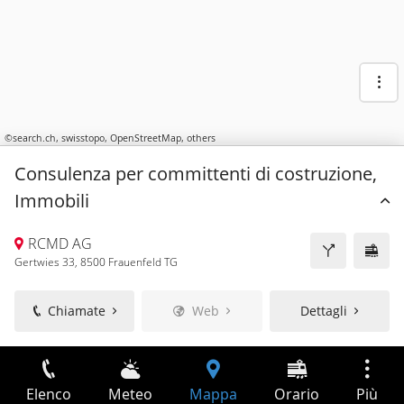
©
search.ch
,
swisstopo
,
OpenStreetMap
,
others
Consulenza per committenti di costruzione,
Immobili
RCMD AG
Gertwies 33, 8500 Frauenfeld TG
Chiamate
Web
Dettagli
Elenco
Meteo
Mappa
Orario
Più