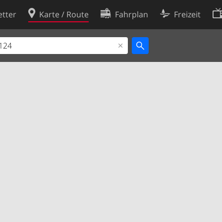
tter
Karte / Route
Fahrplan
Freizeit
Cookie-Richtlinie
ingungen
Cookie-Einstellungen
rklärung
Entwickler