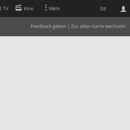
TV
Kino
Mehr
DE
Feedback geben
|
Zur alten Karte wechseln
Websuche
Apps