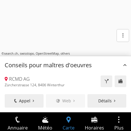
©
search.ch
,
swisstopo
,
OpenStreetMap
,
others
Conseils pour maîtres d'oeuvres
RCMD AG
Zürcherstrasse 124, 8406 Winterthur
Appel
Web
Détails
Annuaire
Météo
Carte
Horaires
Plus