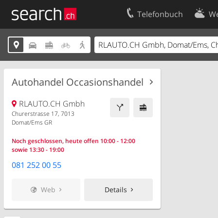
Telefonbuch
We
Ihr Eintrag
Kontakt





Kundencenter Geschäftskunden
Nutzungsbed
Impressum
Datenschutze
Autohandel Occasionshandel
RLAUTO.CH Gmbh
Churerstrasse 17, 7013
Domat/Ems GR
Noch geschlossen, heute offen 10:00 - 12:00
sowie 13:30 - 19:00
081 252 00 55
Web
Details