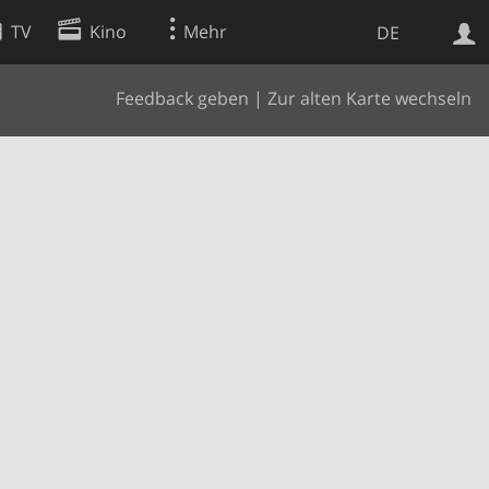
TV
Kino
Mehr
DE
Feedback geben
|
Zur alten Karte wechseln
Websuche
Apps