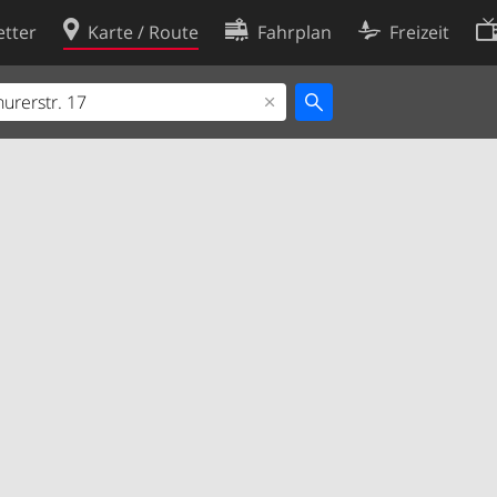
tter
Karte / Route
Fahrplan
Freizeit
Cookie-Richtlinie
ingungen
Cookie-Einstellungen
rklärung
Entwickler