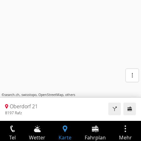
©
search.ch
,
swisstopo
,
OpenStreetMap
,
others
Oberdorf 21
8197 Rafz
Tel
Wetter
Karte
Fahrplan
Mehr