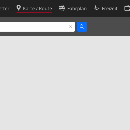
tter
Karte / Route
Fahrplan
Freizeit
Cookie-Richtlinie
ingungen
Cookie-Einstellungen
rklärung
Entwickler