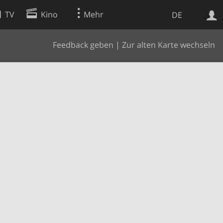
TV
Kino
Mehr
DE
Feedback geben
|
Zur alten Karte wechseln
Websuche
Apps