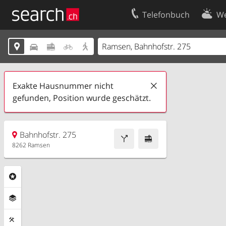
Telefonbuch
We
Ihr Eintrag
Kontakt





Kundencenter Geschäftskunden
Nutzungsbed
Impressum
Datenschutze
Exakte Hausnummer nicht
gefunden, Position wurde geschätzt.
Bahnhofstr. 275
8262 Ramsen
Rubriken
Ebenen
Funktionen