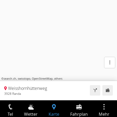
©
search.ch
,
swisstopo
,
OpenStreetMap
,
others
Weisshornhüttenweg
3928 Randa
Tel
Wetter
Karte
Fahrplan
Mehr