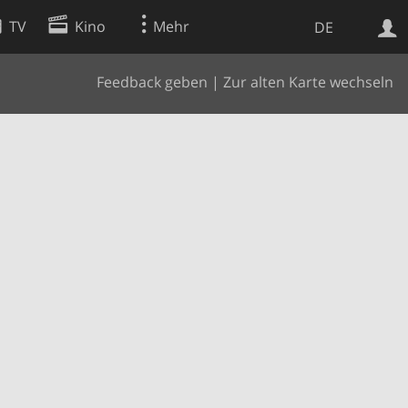
TV
Kino
Mehr
DE
Feedback geben
|
Zur alten Karte wechseln
Websuche
Apps