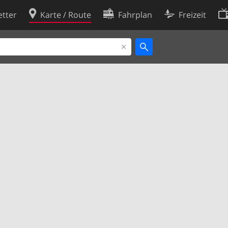
tter
Karte / Route
Fahrplan
Freizeit
Cookie-Richtlinie
ingungen
Cookie-Einstellungen
rklärung
Entwickler