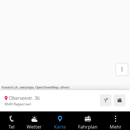
©
search.ch
,
swisstopo
,
OpenStreetMap
,
others
Oberseestr. 36
8640 Rapperswil
Tel
Wetter
Karte
Fahrplan
Mehr