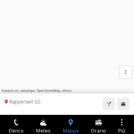
©
search.ch
,
swisstopo
,
OpenStreetMap
,
others
Rapperswil SG
Elenco
Meteo
Mappa
Orario
Più