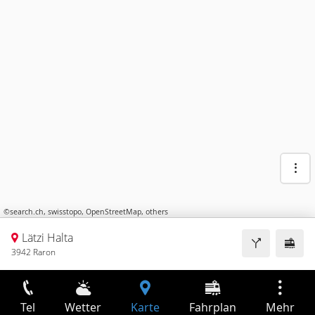
©
search.ch
,
swisstopo
,
OpenStreetMap
,
others
Lätzi Halta
3942 Raron
Tel
Wetter
Karte
Fahrplan
Mehr