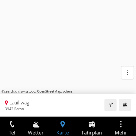
©
search.ch
,
swisstopo
,
OpenStreetMap
,
others
Lauiliwäg
3942 Raron
Tel
Wetter
Karte
Fahrplan
Mehr