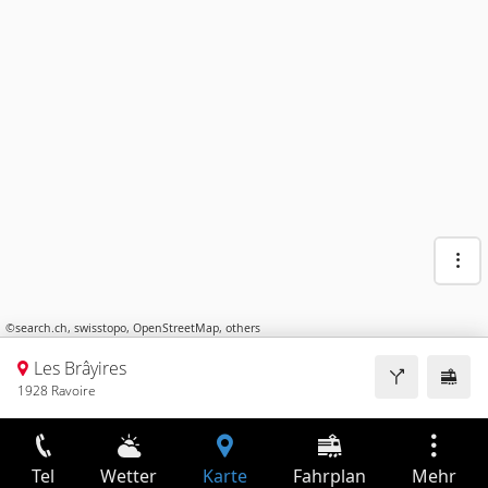
©
search.ch
,
swisstopo
,
OpenStreetMap
,
others
Les Brâyires
1928 Ravoire
Tel
Wetter
Karte
Fahrplan
Mehr