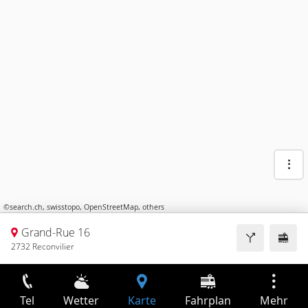
©
search.ch
,
swisstopo
,
OpenStreetMap
,
others
Grand-Rue 16
2732 Reconvilier
Tel
Wetter
Karte
Fahrplan
Mehr