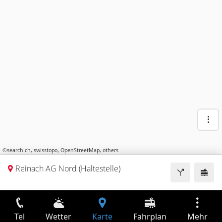
©
search.ch
,
swisstopo
,
OpenStreetMap
,
others
Reinach AG Nord (Haltestelle)
Tel
Wetter
Karte
Fahrplan
Mehr