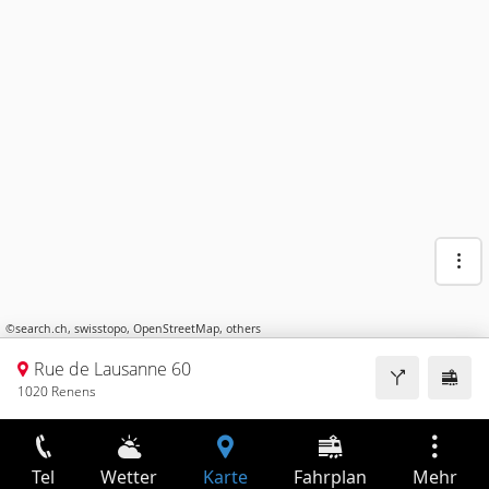
©
search.ch
,
swisstopo
,
OpenStreetMap
,
others
Rue de Lausanne 60
1020 Renens
Tel
Wetter
Karte
Fahrplan
Mehr