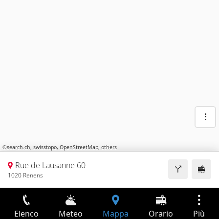
©
search.ch
,
swisstopo
,
OpenStreetMap
,
others
Rue de Lausanne 60
1020 Renens
Elenco
Meteo
Mappa
Orario
Più