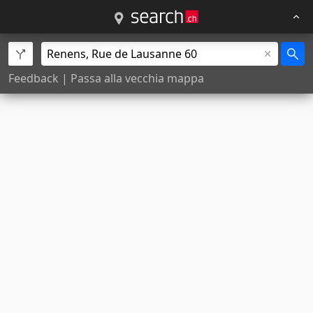
Feedback
|
Passa alla vecchia mappa