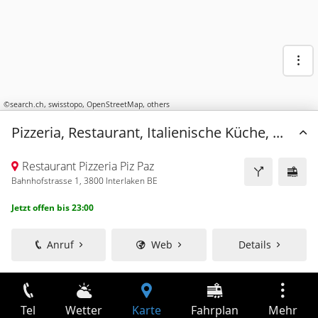
©
search.ch
,
swisstopo
,
OpenStreetMap
,
others
Pizzeria, Restaurant, Italienische Küche, ...
Restaurant Pizzeria Piz Paz
Bahnhofstrasse 1, 3800 Interlaken BE
Jetzt offen bis 23:00
Anruf
Web
Details
Tel
Wetter
Karte
Fahrplan
Mehr