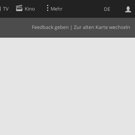
TV
Kino
Mehr
DE
Feedback geben
|
Zur alten Karte wechseln
Websuche
Apps