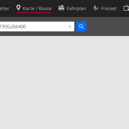
tter
Karte / Route
Fahrplan
Freizeit
Cookie-Richtlinie
ingungen
Cookie-Einstellungen
rklärung
Entwickler