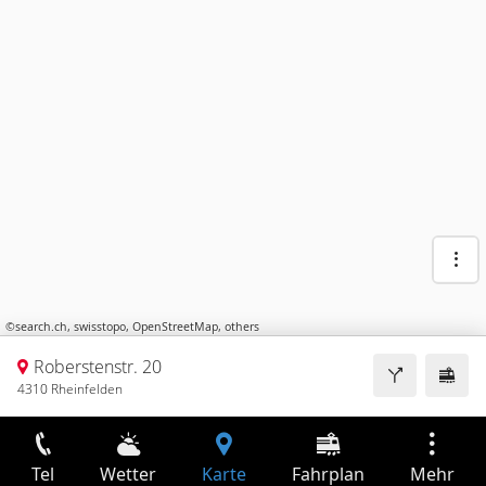
©
search.ch
,
swisstopo
,
OpenStreetMap
,
others
Roberstenstr. 20
4310 Rheinfelden
Tel
Wetter
Karte
Fahrplan
Mehr