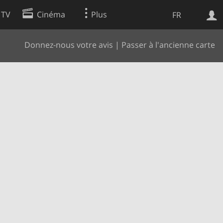
 TV
Cinéma
Plus
FR
Donnez-nous votre avis
|
Passer à l'ancienne carte
es
Web
Apps