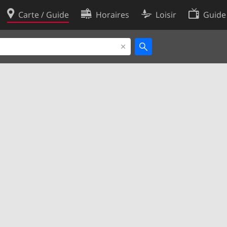
Carte / Guide
Horaires
Loisir
Guide
Politique en matière de cooki
utilisation
Préférences de cookies
des données
Développeurs