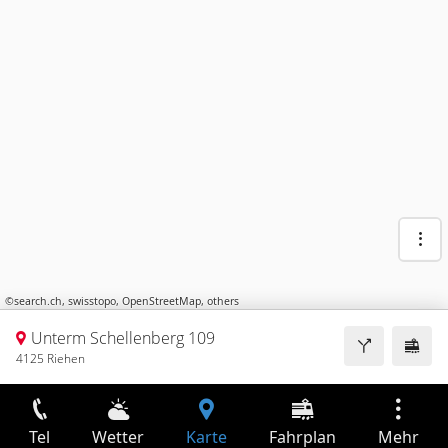
©
search.ch
,
swisstopo
,
OpenStreetMap
,
others
Unterm Schellenberg 109
4125 Riehen
Tel
Wetter
Karte
Fahrplan
Mehr