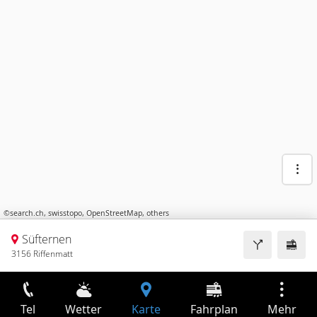
©
search.ch
,
swisstopo
,
OpenStreetMap
,
others
Süfternen
3156 Riffenmatt
Tel
Wetter
Karte
Fahrplan
Mehr