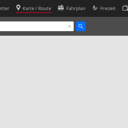
tter
Karte / Route
Fahrplan
Freizeit
Cookie-Richtlinie
ingungen
Cookie-Einstellungen
rklärung
Entwickler