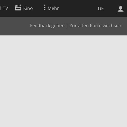
TV
Kino
Mehr
DE
Feedback geben
|
Zur alten Karte wechseln
Websuche
Apps