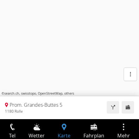
©
search.ch
,
swisstopo
,
OpenStreetMap
,
others
Prom. Grandes-Buttes 5
1180 Rolle
Tel
Wetter
Karte
Fahrplan
Mehr