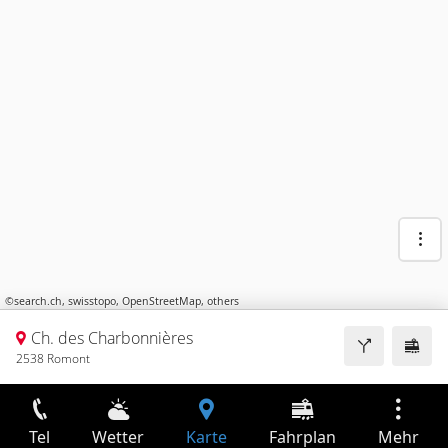
©
search.ch
,
swisstopo
,
OpenStreetMap
,
others
Ch. des Charbonnières
2538 Romont
Tel
Wetter
Karte
Fahrplan
Mehr