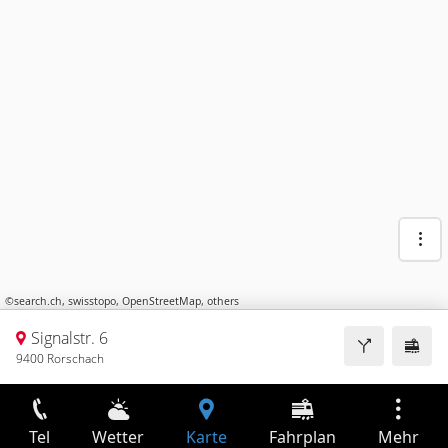
©
search.ch
,
swisstopo
,
OpenStreetMap
,
others
Signalstr. 6
9400 Rorschach
Tel
Wetter
Karte
Fahrplan
Mehr