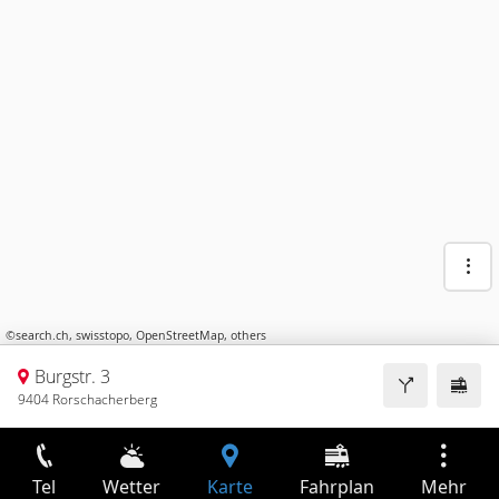
©
search.ch
,
swisstopo
,
OpenStreetMap
,
others
Burgstr. 3
9404 Rorschacherberg
Tel
Wetter
Karte
Fahrplan
Mehr