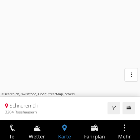
©
search.ch
,
swisstopo
,
OpenStreetMap
,
others
Schnuremüli
3204 Rosshäusern
Tel
Wetter
Karte
Fahrplan
Mehr