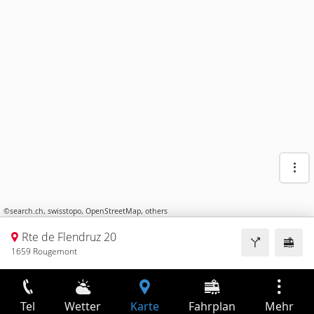
©
search.ch
,
swisstopo
,
OpenStreetMap
,
others
Rte de Flendruz 20
1659 Rougemont
Tel
Wetter
Karte
Fahrplan
Mehr