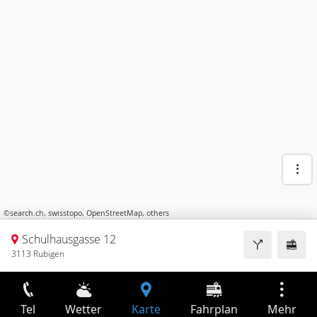
©
search.ch
,
swisstopo
,
OpenStreetMap
,
others
Schulhausgasse 12
3113 Rubigen
Tel
Wetter
Karte
Fahrplan
Mehr