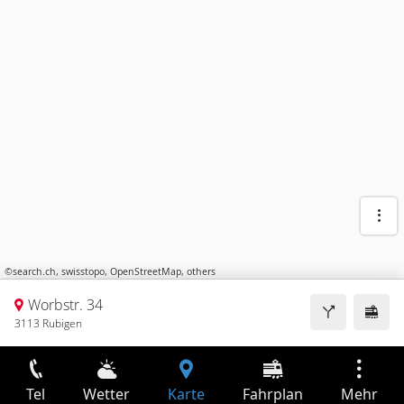
©
search.ch
,
swisstopo
,
OpenStreetMap
,
others
Worbstr. 34
3113 Rubigen
Tel
Wetter
Karte
Fahrplan
Mehr