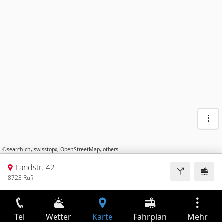
©
search.ch
,
swisstopo
,
OpenStreetMap
,
others
Landstr. 42
8723 Rufi
Tel
Wetter
Karte
Fahrplan
Mehr