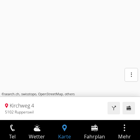
©
search.ch
,
swisstopo
,
OpenStreetMap
,
others
Kirchweg 4
5102 Rupperswil
Tel
Wetter
Karte
Fahrplan
Mehr