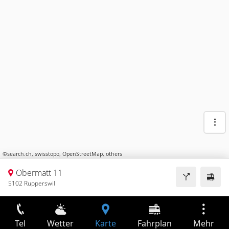
©
search.ch
,
swisstopo
,
OpenStreetMap
,
others
Obermatt 11
5102 Rupperswil
Tel
Wetter
Karte
Fahrplan
Mehr