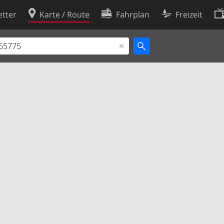
tter
Karte / Route
Fahrplan
Freizeit
Cookie-Richtlinie
ingungen
Cookie-Einstellungen
rklärung
Entwickler