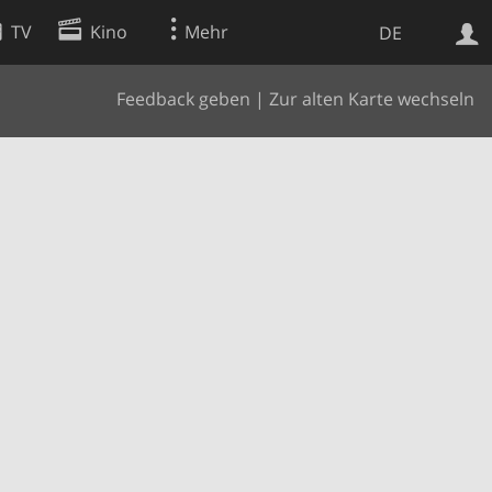
TV
Kino
Mehr
DE
Feedback geben
|
Zur alten Karte wechseln
Websuche
Apps