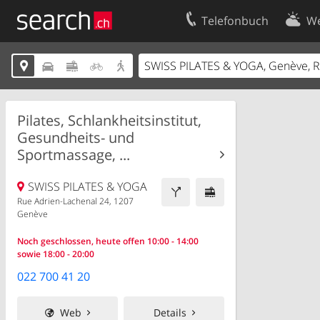
Telefonbuch
We
Ihr Eintrag
Kontakt





Kundencenter Geschäftskunden
Nutzungsbed
Impressum
Datenschutze
Pilates, Schlankheitsinstitut,
Gesundheits- und
Sportmassage, ...
SWISS PILATES & YOGA
Rue Adrien-Lachenal 24, 1207
Genève
Noch geschlossen, heute offen 10:00 - 14:00
sowie 18:00 - 20:00
022 700 41 20
Web
Details