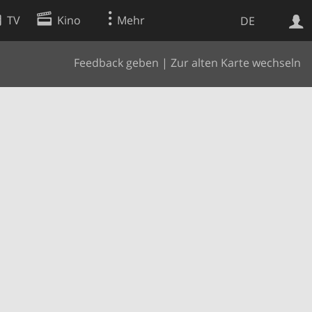
TV
Kino
Mehr
DE
Feedback geben
|
Zur alten Karte wechseln
Websuche
Apps