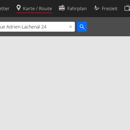
tter
Karte / Route
Fahrplan
Freizeit
Cookie-Richtlinie
ingungen
Cookie-Einstellungen
rklärung
Entwickler