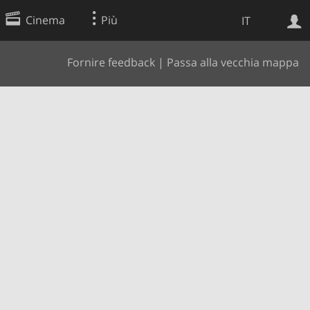
Cinema
Più
IT
Fornire feedback
|
Passa alla vecchia mappa
Ricerca Web
Applicazione