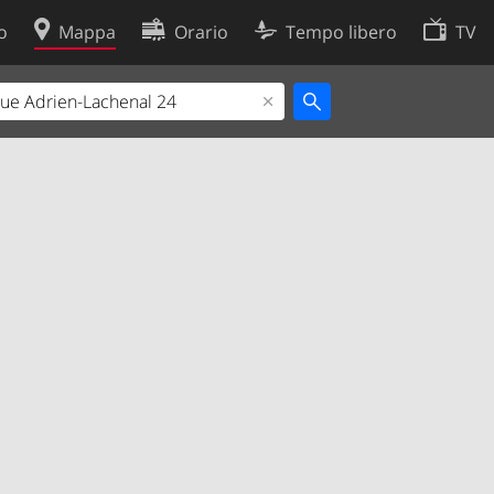
o
Mappa
Orario
Tempo libero
TV
Politica sui cookie
so
Preferenze cookie
 dati
Sviluppatori