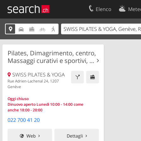
Elenco
Mete
Il vostro profolio
Contatti





Area clienti
Condizioni d’u
Informazioni Legali
Protezione dei
Pilates, Dimagrimento, centro,
Massaggi curativi e sportivi, ...
SWISS PILATES & YOGA
Rue Adrien-Lachenal 24, 1207
Genève
Oggi chiuso
Dinuovo aperto Lunedì 10:00 - 14:00 come
anche 18:00 - 20:00
022 700 41 20
Web
Dettagli