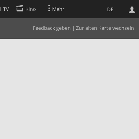
TV
Kino
Mehr
DE
Feedback geben
|
Zur alten Karte wechseln
Websuche
Apps