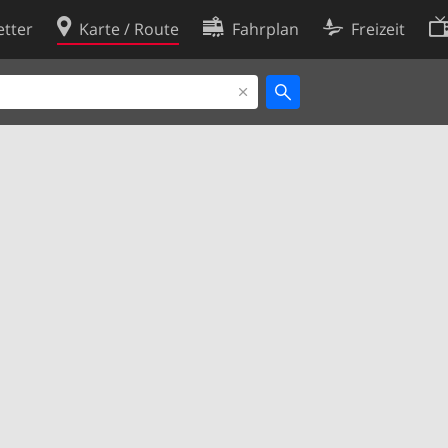
tter
Karte / Route
Fahrplan
Freizeit
Cookie-Richtlinie
ingungen
Cookie-Einstellungen
rklärung
Entwickler