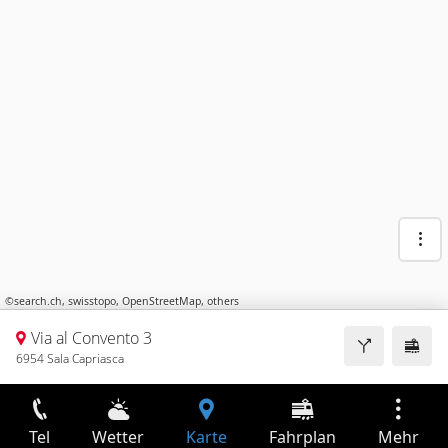
©
search.ch
,
swisstopo
,
OpenStreetMap
,
others
Via al Convento 3
6954 Sala Capriasca
Tel
Wetter
Karte
Fahrplan
Mehr