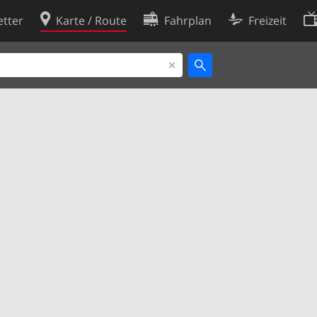
tter
Karte / Route
Fahrplan
Freizeit
Cookie-Richtlinie
ingungen
Cookie-Einstellungen
rklärung
Entwickler