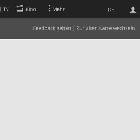
TV
Kino
Mehr
DE
Feedback geben
|
Zur alten Karte wechseln
Websuche
Apps