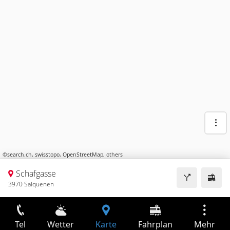
©
search.ch
,
swisstopo
,
OpenStreetMap
,
others
Schafgasse
3970 Salquenen
Tel
Wetter
Karte
Fahrplan
Mehr