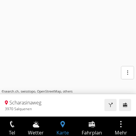
©
search.ch
,
swisstopo
,
OpenStreetMap
,
others
Scharasinaweg
3970 Salquenen
Tel
Wetter
Karte
Fahrplan
Mehr