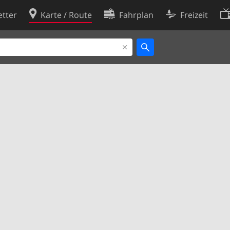
tter
Karte / Route
Fahrplan
Freizeit
Cookie-Richtlinie
ingungen
Cookie-Einstellungen
rklärung
Entwickler