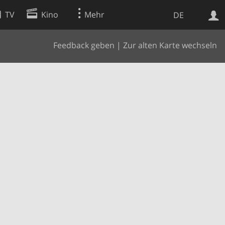
TV
Kino
Mehr
DE
Feedback geben
|
Zur alten Karte wechseln
Websuche
Apps