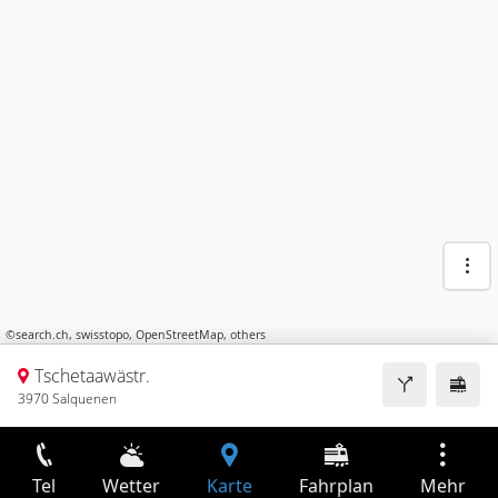
©
search.ch
,
swisstopo
,
OpenStreetMap
,
others
Tschetaawästr.
3970 Salquenen
Tel
Wetter
Karte
Fahrplan
Mehr