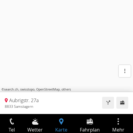
©
search.ch
,
swisstopo
,
OpenStreetMap
,
others
Aubrigstr. 27a
8833 Samstagern
Tel
Wetter
Karte
Fahrplan
Mehr